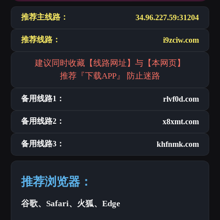
推荐主线路：
34.96.227.59:31204
推荐线路：
i9zciw.com
建议同时收藏【线路网址】与【本网页】
推荐『下载APP』 防止迷路
备用线路1：
rlvf0d.com
备用线路2：
x8xmt.com
备用线路3：
khfnmk.com
推荐浏览器：
谷歌、Safari、火狐、Edge