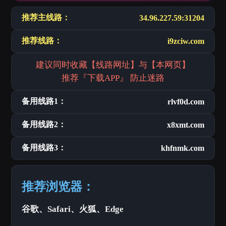
推荐主线路：
34.96.227.59:31204
推荐线路：
i9zciw.com
建议同时收藏【线路网址】与【本网页】
推荐『下载APP』 防止迷路
备用线路1：
rlvf0d.com
备用线路2：
x8xmt.com
备用线路3：
khfnmk.com
推荐浏览器：
谷歌、Safari、火狐、Edge